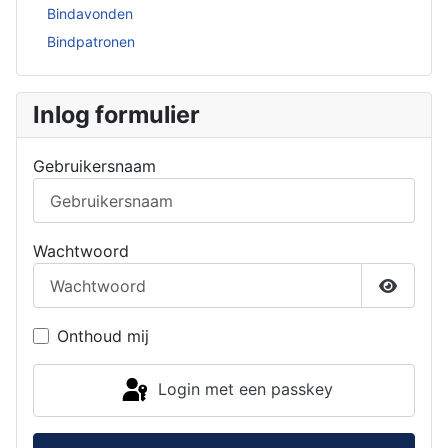
Bindavonden
Bindpatronen
Inlog formulier
Gebruikersnaam
Wachtwoord
Toon w
Onthoud mij
Login met een passkey