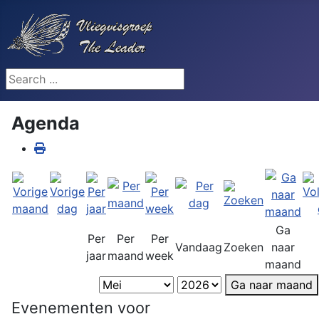
Search ...
Agenda
Ga
Per
Per
Per
Vandaag
Zoeken
naar
jaar
maand
week
maand
Ga naar maand
Evenementen voor