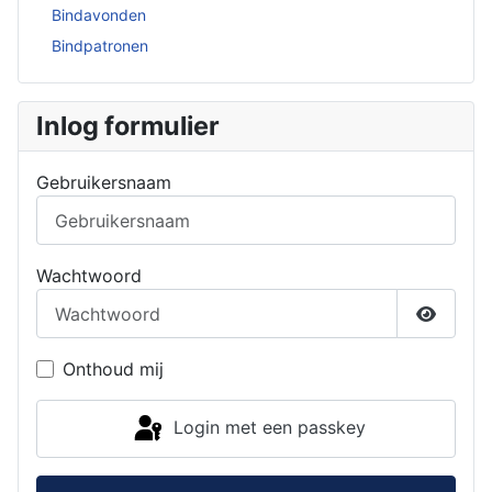
Bindavonden
Bindpatronen
Inlog formulier
Gebruikersnaam
Wachtwoord
Toon w
Onthoud mij
Login met een passkey