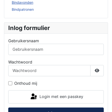
Bindavonden
Bindpatronen
Inlog formulier
Gebruikersnaam
Wachtwoord
Toon w
Onthoud mij
Login met een passkey