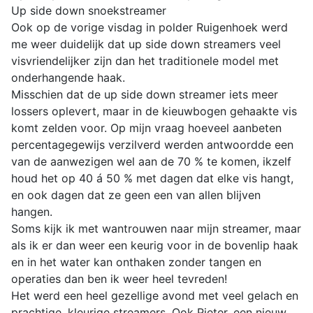
Up side down snoekstreamer
Ook op de vorige visdag in polder Ruigenhoek werd
me weer duidelijk dat up side down streamers veel
visvriendelijker zijn dan het traditionele model met
onderhangende haak.
Misschien dat de up side down streamer iets meer
lossers oplevert, maar in de kieuwbogen gehaakte vis
komt zelden voor. Op mijn vraag hoeveel aanbeten
percentagegewijs verzilverd werden antwoordde een
van de aanwezigen wel aan de 70 % te komen, ikzelf
houd het op 40 á 50 % met dagen dat elke vis hangt,
en ook dagen dat ze geen een van allen blijven
hangen.
Soms kijk ik met wantrouwen naar mijn streamer, maar
als ik er dan weer een keurig voor in de bovenlip haak
en in het water kan onthaken zonder tangen en
operaties dan ben ik weer heel tevreden!
Het werd een heel gezellige avond met veel gelach en
prachtige, kleurige streamers. Ook Pieter, een nieuw