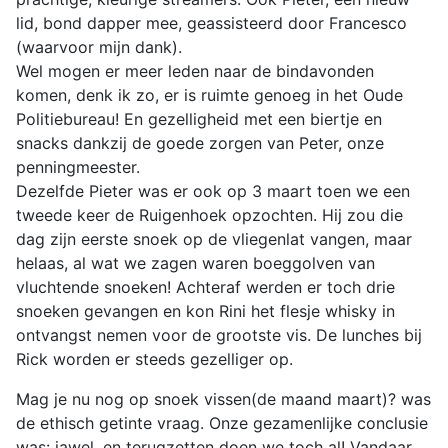
lid, bond dapper mee, geassisteerd door Francesco
(waarvoor mijn dank).
Wel mogen er meer leden naar de bindavonden
komen, denk ik zo, er is ruimte genoeg in het Oude
Politiebureau! En gezelligheid met een biertje en
snacks dankzij de goede zorgen van Peter, onze
penningmeester.
Dezelfde Pieter was er ook op 3 maart toen we een
tweede keer de Ruigenhoek opzochten. Hij zou die
dag zijn eerste snoek op de vliegenlat vangen, maar
helaas, al wat we zagen waren boeggolven van
vluchtende snoeken! Achteraf werden er toch drie
snoeken gevangen en kon Rini het flesje whisky in
ontvangst nemen voor de grootste vis. De lunches bij
Rick worden er steeds gezelliger op.
Mag je nu nog op snoek vissen(de maand maart)? was
de ethisch getinte vraag. Onze gezamenlijke conclusie
was: jawel, en terugzetten doen we toch al! Vandaar