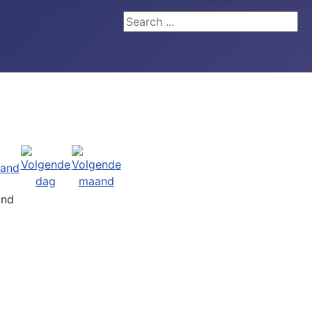
Search ...
and