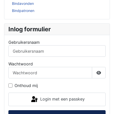
Bindavonden
Bindpatronen
Inlog formulier
Gebruikersnaam
Wachtwoord
Toon w
Onthoud mij
Login met een passkey