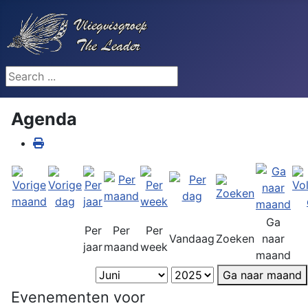
Search ...
Agenda
Ga
Per
Per
Per
Vandaag
Zoeken
naar
jaar
maand
week
maand
Ga naar maand
Evenementen voor