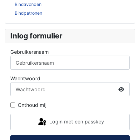
Bindavonden
Bindpatronen
Inlog formulier
Gebruikersnaam
Wachtwoord
Toon w
Onthoud mij
Login met een passkey