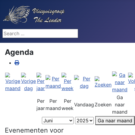
Search ...
Agenda
Ga
Per
Per
Per
Vandaag
Zoeken
naar
jaar
maand
week
maand
Ga naar maand
Evenementen voor