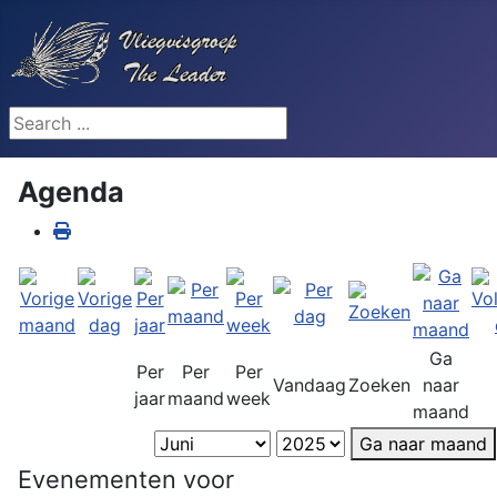
Search ...
Agenda
Ga
Per
Per
Per
Vandaag
Zoeken
naar
jaar
maand
week
maand
Ga naar maand
Evenementen voor