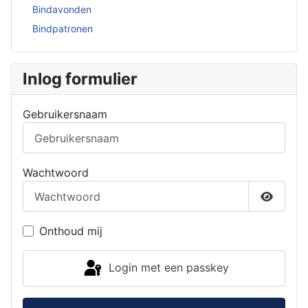
Bindavonden
Bindpatronen
Inlog formulier
Gebruikersnaam
Wachtwoord
Toon w
Onthoud mij
Login met een passkey