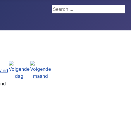
Search ...
and