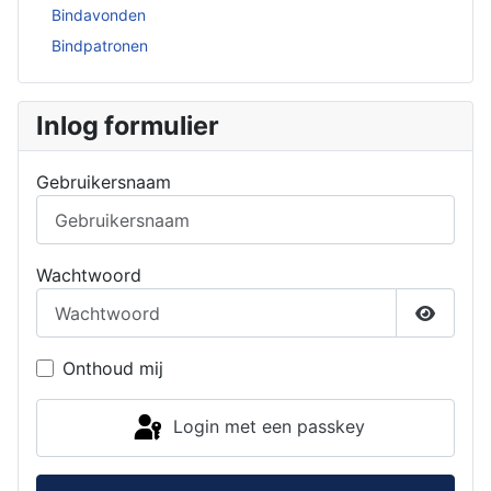
Bindavonden
Bindpatronen
Inlog formulier
Gebruikersnaam
Wachtwoord
Toon w
Onthoud mij
Login met een passkey