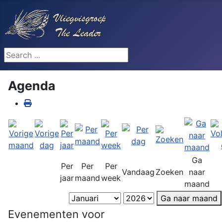
Search ...
Agenda
Ga
Per
Per
Per
Vandaag
Zoeken
naar
jaar
maand
week
maand
Ga naar maand
Evenementen voor