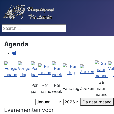
Search ...
Agenda
Ga
Per
Per
Per
Vandaag
Zoeken
naar
jaar
maand
week
maand
Ga naar maand
Evenementen voor