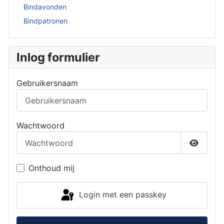
Bindavonden
Bindpatronen
Inlog formulier
Gebruikersnaam
Wachtwoord
Toon w
Onthoud mij
Login met een passkey