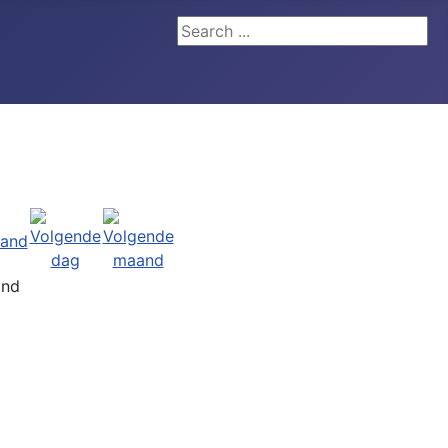
Search ...
and