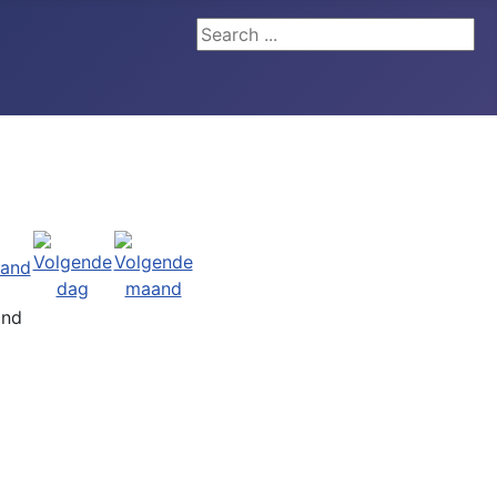
Search ...
and