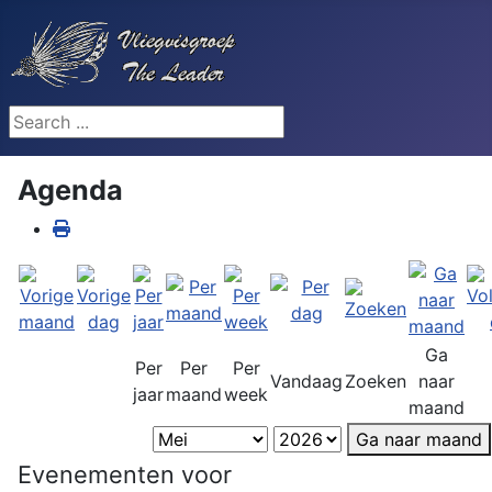
Search ...
Agenda
Ga
Per
Per
Per
Vandaag
Zoeken
naar
jaar
maand
week
maand
Ga naar maand
Evenementen voor