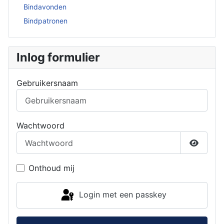
Bindavonden
Bindpatronen
Inlog formulier
Gebruikersnaam
Wachtwoord
Toon w
Onthoud mij
Login met een passkey