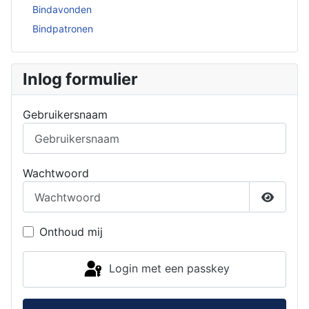
Bindavonden
Bindpatronen
Inlog formulier
Gebruikersnaam
Wachtwoord
Toon w
Onthoud mij
Login met een passkey