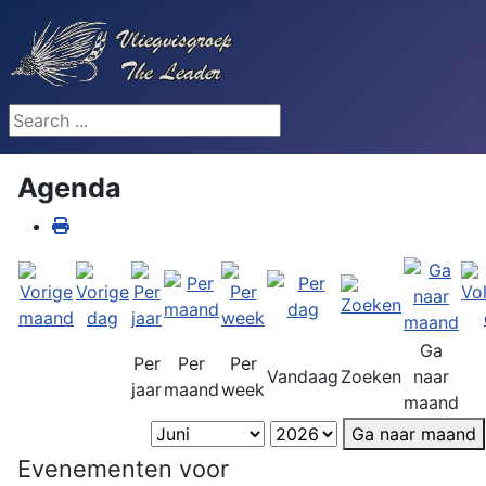
Search ...
Agenda
Ga
Per
Per
Per
Vandaag
Zoeken
naar
jaar
maand
week
maand
Ga naar maand
Evenementen voor