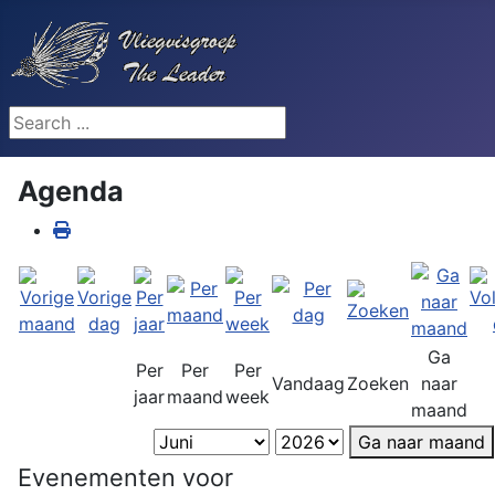
Search ...
Agenda
Ga
Per
Per
Per
Vandaag
Zoeken
naar
jaar
maand
week
maand
Ga naar maand
Evenementen voor