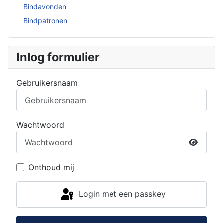
Bindavonden
Bindpatronen
Inlog formulier
Gebruikersnaam
Wachtwoord
Toon w
Onthoud mij
Login met een passkey