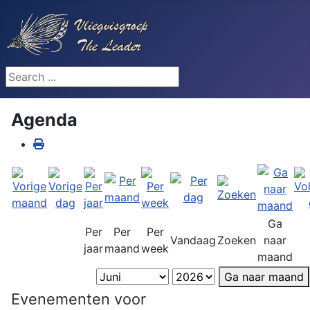
Search ...
Agenda
Ga
Per
Per
Per
Vandaag
Zoeken
naar
jaar
maand
week
maand
Ga naar maand
Evenementen voor