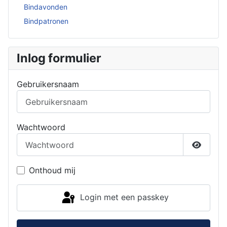
Bindavonden
Bindpatronen
Inlog formulier
Gebruikersnaam
Wachtwoord
Toon w
Onthoud mij
Login met een passkey