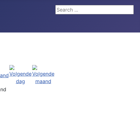
Search ...
and