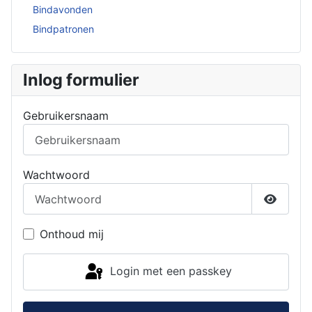
Bindavonden
Bindpatronen
Inlog formulier
Gebruikersnaam
Wachtwoord
Toon w
Onthoud mij
Login met een passkey