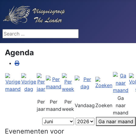
Search ...
Agenda
Ga
Per
Per
Per
Vandaag
Zoeken
naar
jaar
maand
week
maand
Ga naar maand
Evenementen voor