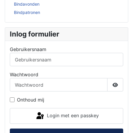
Bindavonden
Bindpatronen
Inlog formulier
Gebruikersnaam
Wachtwoord
Toon w
Onthoud mij
Login met een passkey