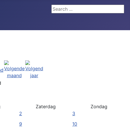
Search ...
d
g
Zaterdag
Zondag
2
3
9
10