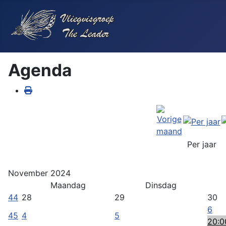
Agenda
Per jaar
November 2024
Maandag
Dinsdag
44
28
29
30
6
45
4
5
20:0