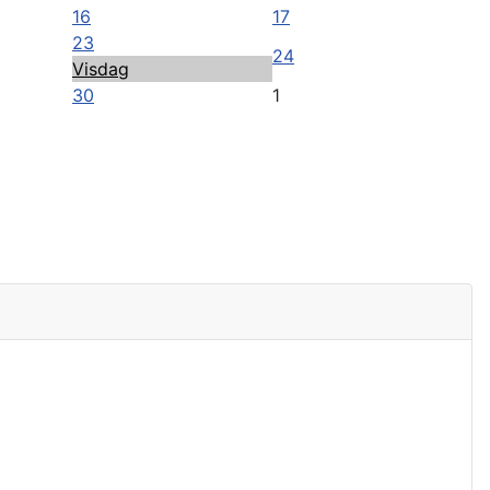
16
17
23
24
Visdag
30
1