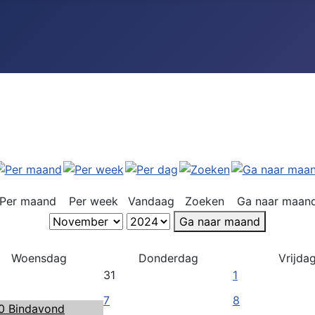
Per maand
Per week
Vandaag
Zoeken
Ga naar maan
Ga naar maand
Woensdag
Donderdag
Vrijda
31
1
7
8
0 Bindavond