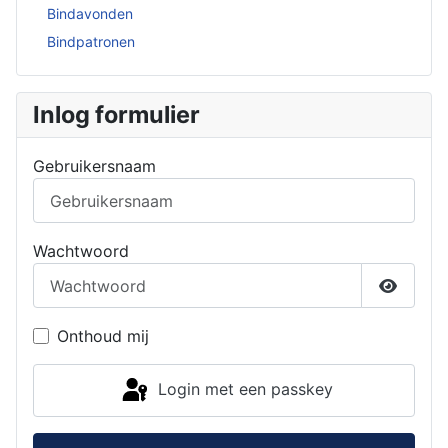
Bindavonden
Bindpatronen
Inlog formulier
Gebruikersnaam
Wachtwoord
Toon w
Onthoud mij
Login met een passkey