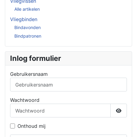
Vliegvissen
Alle artikelen
Vliegbinden
Bindavonden
Bindpatronen
Inlog formulier
Gebruikersnaam
Wachtwoord
Toon w
Onthoud mij