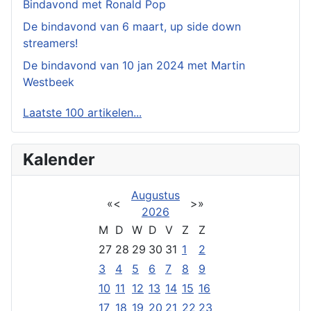
Bindavond met Ronald Pop
De bindavond van 6 maart, up side down
streamers!
De bindavond van 10 jan 2024 met Martin
Westbeek
Laatste 100 artikelen...
Kalender
Augustus
«
<
>
»
2026
M
D
W
D
V
Z
Z
27
28
29
30
31
1
2
3
4
5
6
7
8
9
10
11
12
13
14
15
16
17
18
19
20
21
22
23