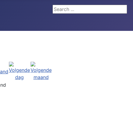
Search ...
and