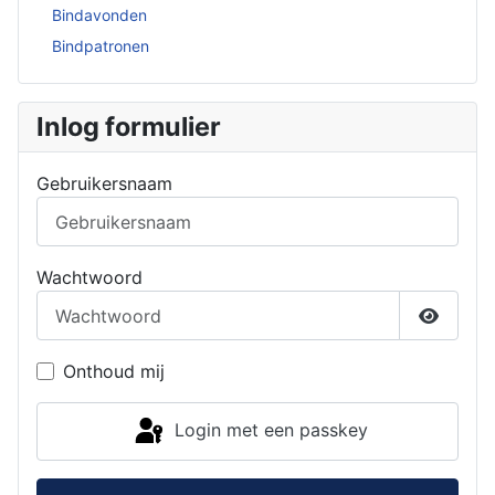
Bindavonden
Bindpatronen
Inlog formulier
Gebruikersnaam
Wachtwoord
Toon w
Onthoud mij
Login met een passkey