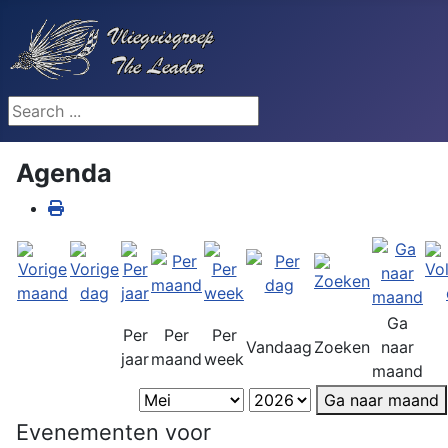
Search ...
Agenda
Ga
Per
Per
Per
Vandaag
Zoeken
naar
jaar
maand
week
maand
Ga naar maand
Evenementen voor