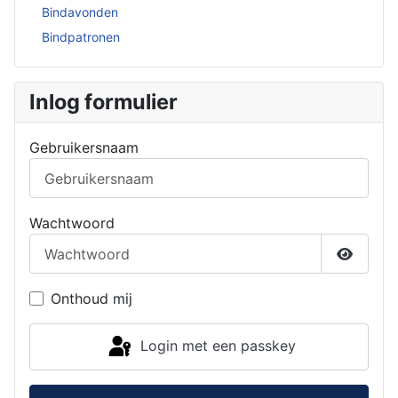
Bindavonden
Bindpatronen
Inlog formulier
Gebruikersnaam
Wachtwoord
Toon w
Onthoud mij
Login met een passkey