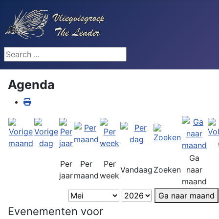
Search ...
Agenda
Ga
Per
Per
Per
Vandaag
Zoeken
naar
jaar
maand
week
maand
Ga naar maand
Evenementen voor