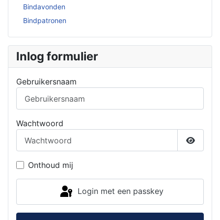
Bindavonden
Bindpatronen
Inlog formulier
Gebruikersnaam
Wachtwoord
Toon w
Onthoud mij
Login met een passkey