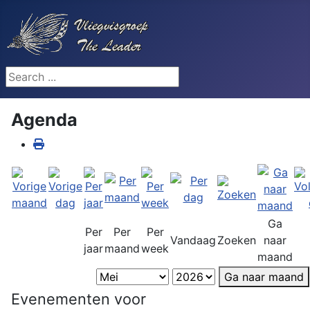
Search ...
Agenda
Ga
Per
Per
Per
Vandaag
Zoeken
naar
jaar
maand
week
maand
Ga naar maand
Evenementen voor