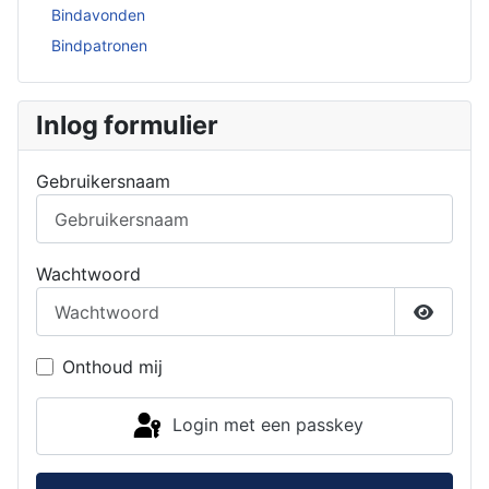
Bindavonden
Bindpatronen
Inlog formulier
Gebruikersnaam
Wachtwoord
Toon w
Onthoud mij
Login met een passkey