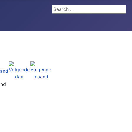
Search ...
and