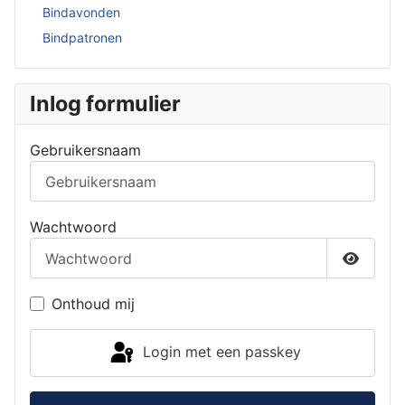
Bindavonden
Bindpatronen
Inlog formulier
Gebruikersnaam
Wachtwoord
Toon w
Onthoud mij
Login met een passkey