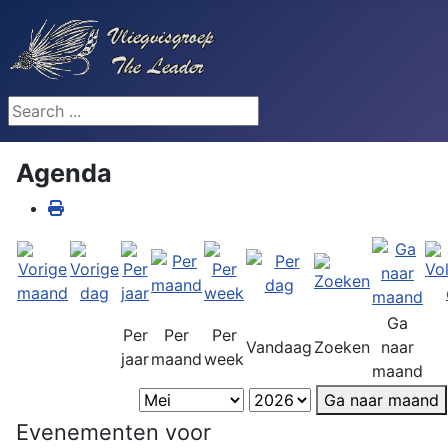
Search ...
Agenda
Ga
Per
Per
Per
Vandaag
Zoeken
naar
jaar
maand
week
maand
Ga naar maand
Evenementen voor