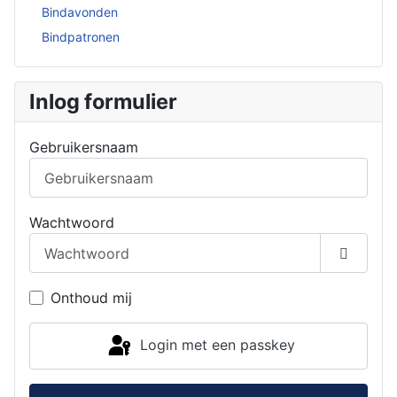
Bindavonden
Bindpatronen
Inlog formulier
Gebruikersnaam
Wachtwoord
Toon w
Onthoud mij
Login met een passkey