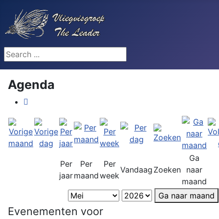
Search ...
Agenda
Ga
Per
Per
Per
Vandaag
Zoeken
naar
jaar
maand
week
maand
Ga naar maand
Evenementen voor