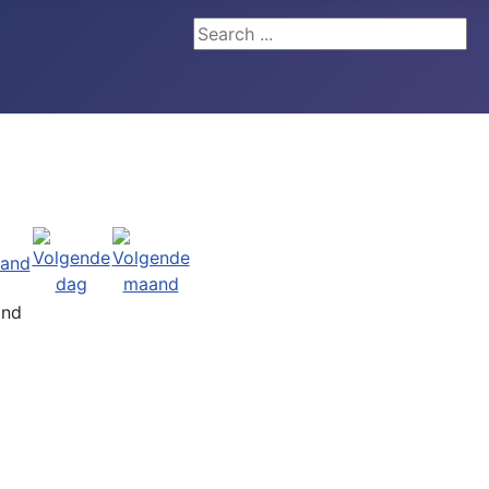
Search ...
and