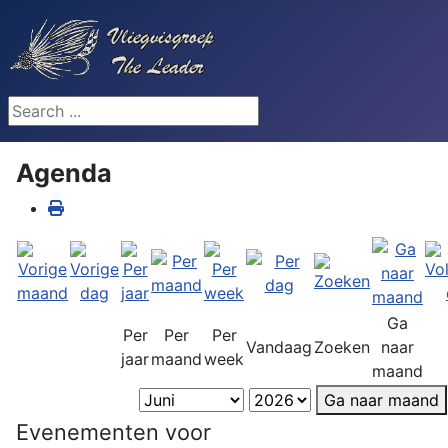
Search ...
Agenda
Ga
Per
Per
Per
Vandaag
Zoeken
naar
jaar
maand
week
maand
Ga naar maand
Evenementen voor