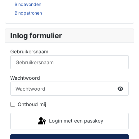
Bindavonden
Bindpatronen
Inlog formulier
Gebruikersnaam
Wachtwoord
Toon w
Onthoud mij
Login met een passkey