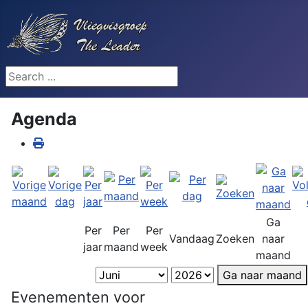
Search ...
Agenda
Ga
Per
Per
Per
Vandaag
Zoeken
naar
jaar
maand
week
maand
Ga naar maand
Evenementen voor