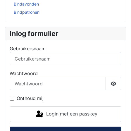
Bindavonden
Bindpatronen
Inlog formulier
Gebruikersnaam
Wachtwoord
Toon w
Onthoud mij
Login met een passkey