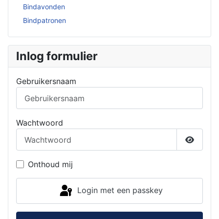
Bindavonden
Bindpatronen
Inlog formulier
Gebruikersnaam
Wachtwoord
Toon w
Onthoud mij
Login met een passkey