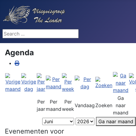
Search ...
Agenda
Ga
Per
Per
Per
Vandaag
Zoeken
naar
jaar
maand
week
maand
Ga naar maand
Evenementen voor