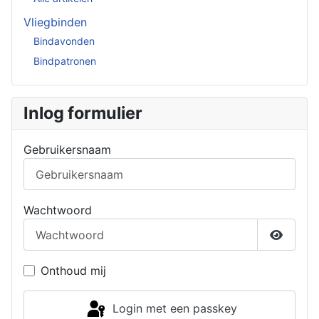
Vliegbinden
Bindavonden
Bindpatronen
Inlog formulier
Gebruikersnaam
Wachtwoord
Toon w
Onthoud mij
Login met een passkey