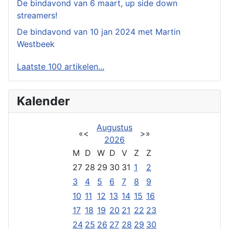
De bindavond van 6 maart, up side down
streamers!
De bindavond van 10 jan 2024 met Martin
Westbeek
Laatste 100 artikelen...
Kalender
Augustus
«
<
>
»
2026
M
D
W
D
V
Z
Z
27
28
29
30
31
1
2
3
4
5
6
7
8
9
10
11
12
13
14
15
16
17
18
19
20
21
22
23
24
25
26
27
28
29
30