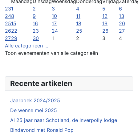
Maandag
Dinsdag
Woensdag
Donderdag
Vrijdag
Zaterda
23
1
2
3
4
5
6
24
8
9
10
11
12
13
25
15
16
17
18
19
20
26
22
23
24
25
26
27
27
29
30
1
2
3
4
Alle categorieën ...
Toon evenementen van alle categorieën
Recente artikelen
Jaarboek 2024/2025
De wenne mei 2025
Al 25 jaar naar Schotland, de Inverpolly lodge
Bindavond met Ronald Pop