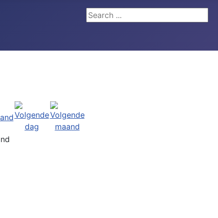
Search ...
and