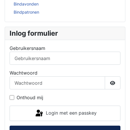
Bindavonden
Bindpatronen
Inlog formulier
Gebruikersnaam
Wachtwoord
Toon w
Onthoud mij
Login met een passkey