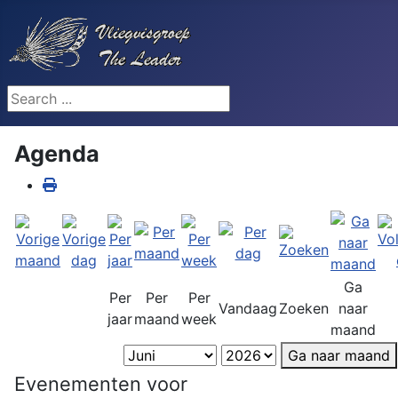
Search ...
Agenda
Ga
Per
Per
Per
Vandaag
Zoeken
naar
jaar
maand
week
maand
Ga naar maand
Evenementen voor