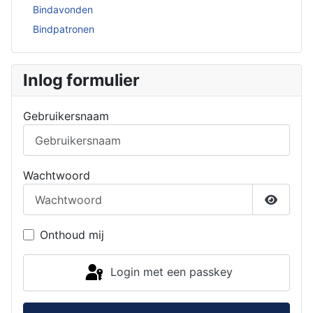
Bindavonden
Bindpatronen
Inlog formulier
Gebruikersnaam
Wachtwoord
Toon w
Onthoud mij
Login met een passkey