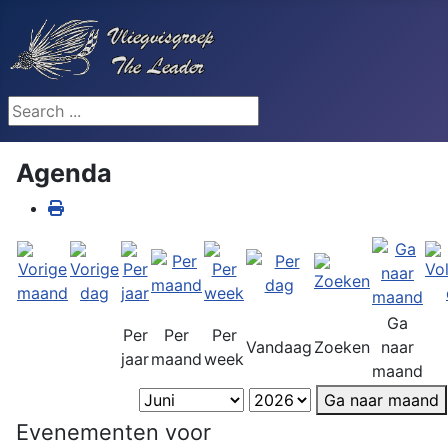
Search ...
Agenda
Ga
Per
Per
Per
Vandaag
Zoeken
naar
jaar
maand
week
maand
Ga naar maand
Evenementen voor