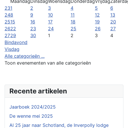
Maandag
Dinsdag
Woensdag
Donderdag
Vrijdag
Zaterda
23
1
2
3
4
5
6
24
8
9
10
11
12
13
25
15
16
17
18
19
20
26
22
23
24
25
26
27
27
29
30
1
2
3
4
Bindavond
Visdag
Alle categorieën ...
Toon evenementen van alle categorieën
Recente artikelen
Jaarboek 2024/2025
De wenne mei 2025
Al 25 jaar naar Schotland, de Inverpolly lodge