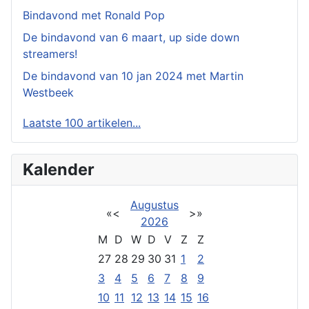
Bindavond met Ronald Pop
De bindavond van 6 maart, up side down
streamers!
De bindavond van 10 jan 2024 met Martin
Westbeek
Laatste 100 artikelen...
Kalender
Augustus
«
<
>
»
2026
M
D
W
D
V
Z
Z
27
28
29
30
31
1
2
3
4
5
6
7
8
9
10
11
12
13
14
15
16